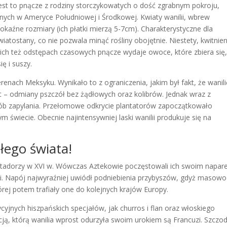
 Jest to pnącze z rodziny storczykowatych o dość zgrabnym pokroju,
alnych w Ameryce Południowej i Środkowej. Kwiaty wanilii, wbrew
aźne rozmiary (ich płatki mierzą 5-7cm). Charakterystyczne dla
iatostany, co nie pozwala minąć rośliny obojętnie. Niestety, kwitnien
kich też odstępach czasowych pnącze wydaje owoce, które zbiera się
ę i suszy.
renach Meksyku. Wynikało to z ograniczenia, jakim był fakt, że wanili
t – odmiany pszczół bez żądłowych oraz kolibrów. Jednak wraz z
sób zapylania. Przełomowe odkrycie plantatorów zapoczątkowało
m świecie. Obecnie najintensywniej laski wanilii produkuje się na
łego świata!
istadorzy w XVI w. Wówczas Aztekowie poczęstowali ich swoim napar
lii. Napój najwyraźniej uwiódł podniebienia przybyszów, gdyż masowo
tórej potem trafiały one do kolejnych krajów Europy.
cyjnych hiszpańskich specjałów, jak churros i flan oraz włoskiego
acją, którą wanilia wprost odurzyła swoim urokiem są Francuzi. Szczo