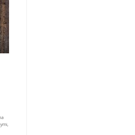
i
na
łymi,