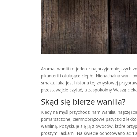
Aromat wanilii to jeden z najprzyjemniejszych 
pikanterii i otulające ciepło. Nienachalna wanil
smaku. Jaka jest historia tej zmysłowej przypraw
przestawajcie czytać, a zaspokoimy Waszą cie
Skąd się bierze wanilia?
Kiedy na myśl przychodzi nam wanilia, najczęś
pomarszczone, ciemnobrązowe patyczki z lekko
waniliną. Pozyskuje się ją z owoców, które przy
prostymi laskami. Na świecie odnotowano aż 109