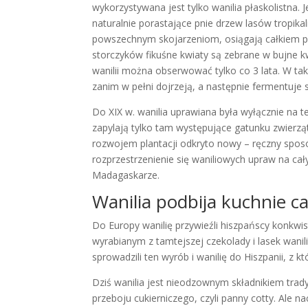
wykorzystywana jest tylko wanilia płaskolistna.
naturalnie porastające pnie drzew lasów tropik
powszechnym skojarzeniom, osiągają całkiem pok
storczyków fikuśne kwiaty są zebrane w bujne kw
wanilii można obserwować tylko co 3 lata. W ta
zanim w pełni dojrzeją, a następnie fermentuje si
Do XIX w. wanilia uprawiana była wyłącznie na te
zapylają tylko tam występujące gatunku zwierzą
rozwojem plantacji odkryto nowy – ręczny spo
rozprzestrzenienie się waniliowych upraw na cały
Madagaskarze.
Wanilia podbija kuchnie ca
Do Europy wanilię przywieźli hiszpańscy konkw
wyrabianym z tamtejszej czekolady i lasek wani
sprowadzili ten wyrób i wanilię do Hiszpanii, z k
Dziś wanilia jest nieodzownym składnikiem trady
przeboju cukierniczego, czyli panny cotty. Ale n