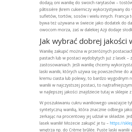
dodają oni wanilię do swoich rarytasów – tostów 
pâtissière (krem cukierniczy wykorzystywany do 
sufletów, tortów, sosów i wielu innych. Francja t
bywa też używana w świecie jako dodatek do d
owocom morza, zaś w dalekiej Azji dodaje sło
Jak wybrać dobrej jakości 
Wanilię zakupić można w przeróżnych postaciac
pastach lub w postaci wydobytych już z lasek – 
zastosowaniach. Jeśli wanilię chcemy wykorzyst
laski wanilii, których używa się powszechnie do
kremu ciasta lub polewy, to bardzo wygodnym r
wanilii w najczystszej postaci, to najtrafniejs
w najlepszej jakości znajdziecie tutaj w sklepie z
W poszukiwaniu cukru waniliowego uważajcie ty
syntetyczną wanilią, która znacznie odbiega jakośc
zerkając na procentowy jej udział w składzie. 
lasek wanilii! Możecie zakupić je tu –
https://skl
wnętrza np. do Crème brûlée. Puste laski wanili