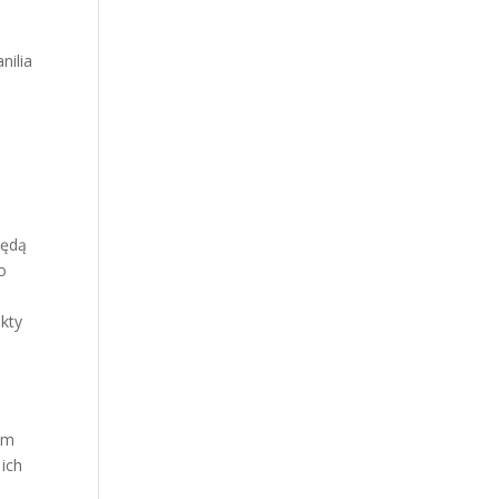
nilia
będą
o
ukty
em
 ich