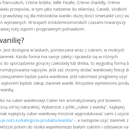
francuskich, Crème brûlée, Mille Feuille, Crème chantilly, Crème
wielu przepisów, w tym jako nadzienie do eklerów), Canelè, słodkich
o prawdziwy raj dla miłośników wanilii i dużej ilości śmietanki! Lecz wa
ań wytrawnych. W krajach śródziemnomorskich czasami towarzyszy
dkawej nuty zupom i przyprawnym potrawkom.
wanilię?
h. Jest dostępna w laskach, pomieszana wraz z cukrem, w mokrych
ziarenek. Każda forma ma swoje zalety i sprawdzi się w różnych
ać do sporządzenia gorącej czekolady lub drinka, to wygodną formą 
 aromatyzowania napojów. Jeśli zaś chcemy dodać waniliowej finezji d
ozwiązaniem będzie pasta waniliowa. Jeśli natomiast pragniemy użyć
zym wyborem będzie zakup ziarenek wanilii. Wszystkie wymienione prod
 wanilią.
lko na cukier wanilinowy! Cukier ten aromatyzowany jest bowiem
ią od tej naturalnej. Wybierzcie z półki „cukier z wanilią”, najlepiej
Jednak najlepszy cukier waniliowy możecie wyprodukować sami z użyci
ep.pi-nuts.eu/kategoria-produktu/wanilia/
– a następnie użyć ziarenek z
i włóżcie potem do słoika wypełnionego białym cukrem i odstawcie na