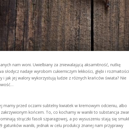
znanych nam woni. Uwielbiany za zniewalającą aksamitność, nutkę
iowa słodycz nadaje wyrobom cukierniczym lekkości, głębi i rozmaitośc
y i jak jej walory wykorzystują ludzie z różnych krańców świata? Nie
kawość…
ciej mamy przed oczami subtelny kwiatek w kremowym odcieniu, albo
 zakrzywionym końcem. To, co kochamy w wanilii to substancja zwa
pominają strączki fasoli szparagowej, a po wysuszeniu stają się smuk
 gatunków wanilii, jednak w celu produkcji znanej nam przyprawy